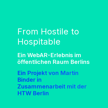
F
r
o
m
H
o
s
t
i
l
e
t
o
H
o
s
p
i
t
a
b
l
e
Ein WebAR-Erlebnis im
öffentlichen Raum Berlins
Ein Projekt von Martin
Binder in
Zusammenarbeit mit der
HTW Berlin